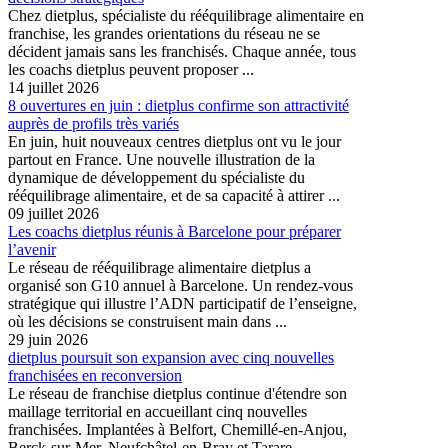
Chez dietplus, spécialiste du rééquilibrage alimentaire en
franchise, les grandes orientations du réseau ne se
décident jamais sans les franchisés. Chaque année, tous
les coachs dietplus peuvent proposer ...
14 juillet 2026
8 ouvertures en juin : dietplus confirme son attractivité
auprès de profils très variés
En juin, huit nouveaux centres dietplus ont vu le jour
partout en France. Une nouvelle illustration de la
dynamique de développement du spécialiste du
rééquilibrage alimentaire, et de sa capacité à attirer ...
09 juillet 2026
Les coachs dietplus réunis à Barcelone pour préparer
l’avenir
Le réseau de rééquilibrage alimentaire dietplus a
organisé son G10 annuel à Barcelone. Un rendez-vous
stratégique qui illustre l’ADN participatif de l’enseigne,
où les décisions se construisent main dans ...
29 juin 2026
dietplus poursuit son expansion avec cinq nouvelles
franchisées en reconversion
Le réseau de franchise dietplus continue d'étendre son
maillage territorial en accueillant cinq nouvelles
franchisées. Implantées à Belfort, Chemillé-en-Anjou,
Berck-sur-Mer, Neufchâtel-en-Bray et Tarare ...