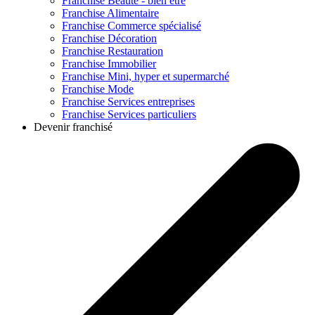
Franchise
Beauté - bien être
Franchise
Alimentaire
Franchise
Commerce spécialisé
Franchise
Décoration
Franchise
Restauration
Franchise
Immobilier
Franchise
Mini, hyper et supermarché
Franchise
Mode
Franchise
Services entreprises
Franchise
Services particuliers
Devenir franchisé