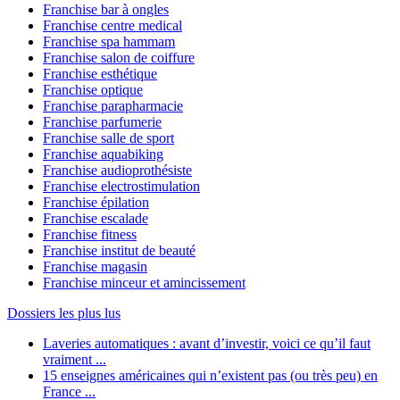
Franchise bar à ongles
Franchise centre medical
Franchise spa hammam
Franchise salon de coiffure
Franchise esthétique
Franchise optique
Franchise parapharmacie
Franchise parfumerie
Franchise salle de sport
Franchise aquabiking
Franchise audioprothésiste
Franchise electrostimulation
Franchise épilation
Franchise escalade
Franchise fitness
Franchise institut de beauté
Franchise magasin
Franchise minceur et amincissement
Dossiers les plus lus
Laveries automatiques : avant d’investir, voici ce qu’il faut
vraiment ...
15 enseignes américaines qui n’existent pas (ou très peu) en
France ...