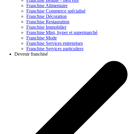
Franchise
Beauté - bien être
Franchise
Alimentaire
Franchise
Commerce spécialisé
Franchise
Décoration
Franchise
Restauration
Franchise
Immobilier
Franchise
Mini, hyper et supermarché
Franchise
Mode
Franchise
Services entreprises
Franchise
Services particuliers
Devenir franchisé