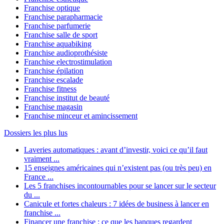
Franchise optique
Franchise parapharmacie
Franchise parfumerie
Franchise salle de sport
Franchise aquabiking
Franchise audioprothésiste
Franchise electrostimulation
Franchise épilation
Franchise escalade
Franchise fitness
Franchise institut de beauté
Franchise magasin
Franchise minceur et amincissement
Dossiers les plus lus
Laveries automatiques : avant d’investir, voici ce qu’il faut
vraiment ...
15 enseignes américaines qui n’existent pas (ou très peu) en
France ...
Les 5 franchises incontournables pour se lancer sur le secteur
du ...
Canicule et fortes chaleurs : 7 idées de business à lancer en
franchise ...
Financer une franchise : ce que les banques regardent