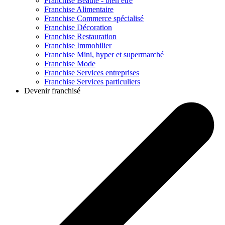
Franchise
Beauté - bien être
Franchise
Alimentaire
Franchise
Commerce spécialisé
Franchise
Décoration
Franchise
Restauration
Franchise
Immobilier
Franchise
Mini, hyper et supermarché
Franchise
Mode
Franchise
Services entreprises
Franchise
Services particuliers
Devenir franchisé