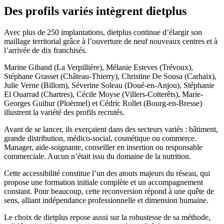
Des profils variés intègrent dietplus
Avec plus de 250 implantations, dietplus continue d’élargir son
maillage territorial grâce à l’ouverture de neuf nouveaux centres et à
l’arrivée de dix franchisés.
Marine Giband (La Verpillière), Mélanie Esteves (Trévoux),
Stéphane Grasset (Château-Thierry), Christine De Sousa (Carhaix),
Julie Verne (Billom), Séverine Soleau (Doué-en-Anjou), Stéphanie
El Ouarrad (Chartres), Cécile Moyse (Villers-Cotterêts), Marie-
Georges Guihur (Ploërmel) et Cédric Rollet (Bourg-en-Bresse)
illustrent la variété des profils recrutés.
Avant de se lancer, ils exerçaient dans des secteurs variés : bâtiment,
grande distribution, médico-social, cosmétique ou commerce.
Manager, aide-soignante, conseiller en insertion ou responsable
commerciale. Aucun n’était issu du domaine de la nutrition.
Cette accessibilité constitue l’un des atouts majeurs du réseau, qui
propose une formation initiale complète et un accompagnement
constant. Pour beaucoup, cette reconversion répond à une quête de
sens, alliant indépendance professionnelle et dimension humaine.
Le choix de dietplus repose aussi sur la robustesse de sa méthode,