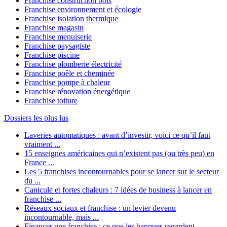
Franchise construction bois
Franchise environnement et écologie
Franchise isolation thermique
Franchise magasin
Franchise menuiserie
Franchise paysagiste
Franchise piscine
Franchise plomberie électricité
Franchise poêle et cheminée
Franchise pompe à chaleur
Franchise rénovation énergétique
Franchise toiture
Dossiers les plus lus
Laveries automatiques : avant d’investir, voici ce qu’il faut
vraiment ...
15 enseignes américaines qui n’existent pas (ou très peu) en
France ...
Les 5 franchises incontournables pour se lancer sur le secteur
du ...
Canicule et fortes chaleurs : 7 idées de business à lancer en
franchise ...
Réseaux sociaux et franchise : un levier devenu
incontournable, mais ...
Financer une franchise : ce que les banques regardent