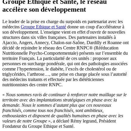
Groupe Ethique et Santé, le réseau
accélère son développement
Le leader de la prise en charge du surpoids en partenariat avec les
médecins
Groupe Ethique et Santé
donne un coup d'accélérateur à
son développement. L'enseigne vient en effet d'ouvrir de nouvelles
structures dans six villes françaises. Des partenaires installés à
Ajaccio, Angers, Annecy, Chalon-sur-Saône, Dardilly et Roanne ont
décidé de rejoindre le réseau des Centre RNPC® (Rééducation
Nutritionnelle Psycho-Comportementale) présents sur l’ensemble du
territoire Français.​ La particularité de ces unités : proposer aux
personnes en surcharge pondérale, qui ont des pathologies associées
comme l’hypertension, le diabète, l’excès de cholestérol ou de
triglycérides, l’arthrose…, une prise en charge placée sous l’autorité
des médecins traitants et effectuée par les diététiciennes
nutritionnistes des centre RNPC.
«
Nous sommes ravis de continuer à renforcer notre maillage sur le
territoire avec des implantations stratégiques en phase avec la
demande. Nous le sommes d’autant plus que ces nouveaux
franchisés, comme tous nos franchisés, sont ambitieux,
enthousiastes et disposent de qualités humaines en phase avec les
valeurs de notre Groupe
», a déclaré Rémy legrand, Président
Fondateur du Groupe Ethique et Santé.