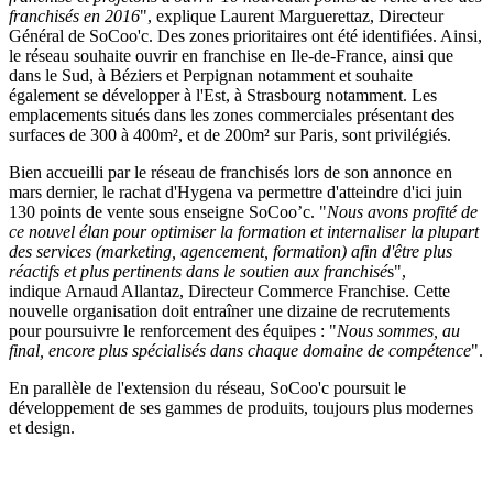
franchisés en 2016
", explique Laurent Marguerettaz, Directeur
Général de SoCoo'c. Des zones prioritaires ont été identifiées. Ainsi,
le réseau souhaite ouvrir en franchise en Ile-de-France, ainsi que
dans le Sud, à Béziers et Perpignan notamment et souhaite
également se développer à l'Est, à Strasbourg notamment. Les
emplacements situés dans les zones commerciales présentant des
surfaces de 300 à 400m², et de 200m² sur Paris, sont privilégiés.
Bien accueilli par le réseau de franchisés lors de son annonce en
mars dernier, le rachat d'Hygena va permettre d'atteindre d'ici juin
130 points de vente sous enseigne SoCoo’c. "
Nous avons profité de
ce nouvel élan pour optimiser la formation et internaliser la plupart
des services (marketing, agencement, formation) afin d'être plus
réactifs et plus pertinents dans le soutien aux franchisé
s",
indique Arnaud Allantaz, Directeur Commerce Franchise. Cette
nouvelle organisation doit entraîner une dizaine de recrutements
pour poursuivre le renforcement des équipes : "
Nous sommes, au
final, encore plus spécialisés dans chaque domaine de compétence
".
En parallèle de l'extension du réseau, SoCoo'c poursuit le
développement de ses gammes de produits, toujours plus modernes
et design.