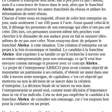
Le créateur d’entreprise seul isolé, sait à peu près ce qui l’attend,
mais il a conscience de foncer dans le noir, alors que le franchisé
Abrico
peut observer les autres franchisés du réseau et utiliser les
informations de notre réseau.
Chacun d’entre nous en majorité, rêvent de créer leur entreprise un
jour, mais seulement 1 sur 100 passe à l’acte. Aussi quand celui-là le
fait, il dérange les personnes de son entourage qui elles n’ont pas osé
créer. Dès lors, ces personnes souvent même très proches vont
chercher à le dissuader de son audace pour en fait se rassurer elles-
mêmes de ne pas oser créer. Nous essayons donc de préparer le
franchisé
Abrico
à cette situation. Une création d’entreprise est un
projet à la fois économique et familial. Le candidat à la franchise
Abrico
doit exprimer à sa famille ce qu’il recherche à travers son
aventure entrepreneuriale pour son entourage, ce qu’il veut leur
envoyer comme message et prouver avec ce concept
Abrico
.
Le projet de l’entrepreneur ABRICO peut avoir comme objectif de
transmettre un patrimoine à ses enfants, d’obtenir un statut dans une
ville à travers notre enseigne, de capitaliser, c’est cet objectif qui
motivera ou non la décision de se lancer dans la création
d’entreprise. La décision finale de se lancer ou non dans
l’entrepreneuriat se prend seul, comme toute décision d’importance
dans la vie d’un individu. Cela ne doit pas empêcher le candidat à la
franchise
Abrico
de consulter son entourage, car c’est toujours bon
pour la confiance en un projet.