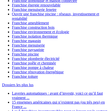
Franchise domotique et maison connectée
Franchise énergie renouvelable
Franchise menuiserie fenetre
Ouvrir une franchise piscine : réseaux, investissement et
rentabilité
Franchise ameublement
Franchise construction bois
Franchise environnement et écologie
Franchise isolation thermique
Franchise magasin
Franchise menuiserie
Franchise paysagiste
Franchise piscine
Franchise plomberie électricité
Franchise poêle et cheminée
Franchise pompe à chaleur
Franchise rénovation énergétique
Franchise toiture
Dossiers les plus lus
Laveries automatiques : avant d’investir, voici ce qu’il faut
vraiment ...
15 enseignes américaines qui n’existent pas (ou très peu) en
France ...