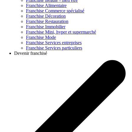
Franchise
Beauté - bien être
Franchise
Alimentaire
Franchise
Commerce spécialisé
Franchise
Décoration
Franchise
Restauration
Franchise
Immobilier
Franchise
Mini, hyper et supermarché
Franchise
Mode
Franchise
Services entreprises
Franchise
Services particuliers
Devenir franchisé