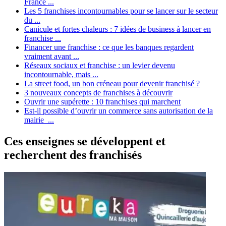
France ...
Les 5 franchises incontournables pour se lancer sur le secteur
du ...
Canicule et fortes chaleurs : 7 idées de business à lancer en
franchise ...
Financer une franchise : ce que les banques regardent
vraiment avant ...
Réseaux sociaux et franchise : un levier devenu
incontournable, mais ...
La street food, un bon créneau pour devenir franchisé ?
3 nouveaux concepts de franchises à découvrir
Ouvrir une supérette : 10 franchises qui marchent
Est-il possible d’ouvrir un commerce sans autorisation de la
mairie ...
Ces enseignes se développent et
recherchent des franchisés