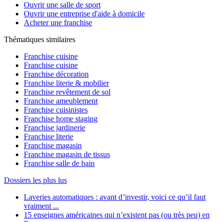
Ouvrir une salle de sport
Ouvrir une entreprise d'aide à domicile
Acheter une franchise
Thématiques similaires
Franchise cuisine
Franchise cuisine
Franchise décoration
Franchise literie & mobilier
Franchise revêtement de sol
Franchise ameublement
Franchise cuisinistes
Franchise home staging
Franchise jardinerie
Franchise literie
Franchise magasin
Franchise magasin de tissus
Franchise salle de bain
Dossiers les plus lus
Laveries automatiques : avant d’investir, voici ce qu’il faut
vraiment ...
15 enseignes américaines qui n’existent pas (ou très peu) en