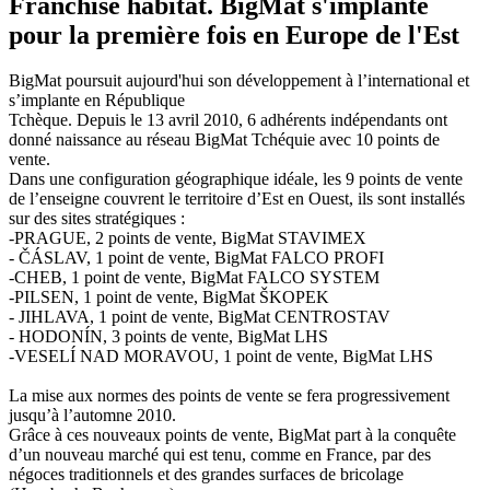
Franchise habitat. BigMat s'implante
pour la première fois en Europe de l'Est
BigMat poursuit aujourd'hui son développement à l’international et
s’implante en République
Tchèque. Depuis le 13 avril 2010, 6 adhérents indépendants ont
donné naissance au réseau BigMat Tchéquie avec 10 points de
vente.
Dans une configuration géographique idéale, les 9 points de vente
de l’enseigne couvrent le territoire d’Est en Ouest, ils sont installés
sur des sites stratégiques :
-PRAGUE, 2 points de vente, BigMat STAVIMEX
- ČÁSLAV, 1 point de vente, BigMat FALCO PROFI
-CHEB, 1 point de vente, BigMat FALCO SYSTEM
-PILSEN, 1 point de vente, BigMat ŠKOPEK
- JIHLAVA, 1 point de vente, BigMat CENTROSTAV
- HODONÍN, 3 points de vente, BigMat LHS
-VESELÍ NAD MORAVOU, 1 point de vente, BigMat LHS
La mise aux normes des points de vente se fera progressivement
jusqu’à l’automne 2010.
Grâce à ces nouveaux points de vente, BigMat part à la conquête
d’un nouveau marché qui est tenu, comme en France, par des
négoces traditionnels et des grandes surfaces de bricolage