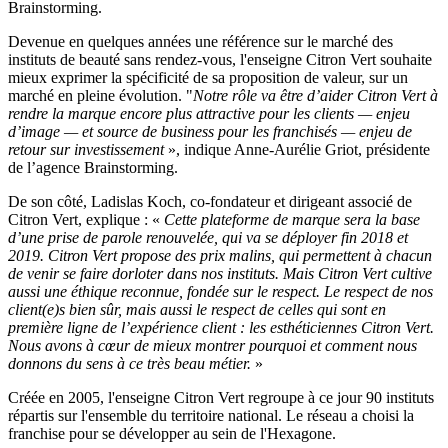
Brainstorming.
Devenue en quelques années une référence sur le marché des
instituts de beauté sans rendez-vous, l'enseigne Citron Vert souhaite
mieux exprimer la spécificité de sa proposition de valeur, sur un
marché en pleine évolution. "
Notre rôle va être d’aider Citron Vert à
rendre la marque encore plus attractive pour les clients — enjeu
d’image — et source de business pour les franchisés — enjeu de
retour sur investissement
», indique Anne-Aurélie Griot, présidente
de l’agence Brainstorming.
De son côté, Ladislas Koch, co-fondateur et dirigeant associé de
Citron Vert, explique : «
Cette plateforme de marque sera la base
d’une prise de parole renouvelée, qui va se déployer fin 2018 et
2019. Citron Vert propose des prix malins, qui permettent à chacun
de venir se faire dorloter dans nos instituts. Mais Citron Vert cultive
aussi une éthique reconnue, fondée sur le respect. Le respect de nos
client(e)s bien sûr, mais aussi le respect de celles qui sont en
première ligne de l’expérience client : les esthéticiennes Citron Vert.
Nous avons à cœur de mieux montrer pourquoi et comment nous
donnons du sens à ce très beau métier.
»
Créée en 2005, l'enseigne Citron Vert regroupe à ce jour 90 instituts
répartis sur l'ensemble du territoire national. Le réseau a choisi la
franchise pour se développer au sein de l'Hexagone.