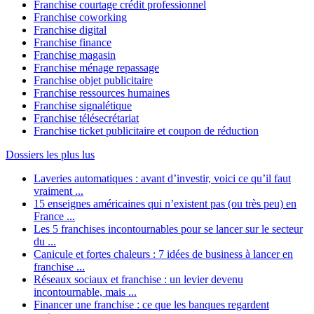
Franchise courtage crédit professionnel
Franchise coworking
Franchise digital
Franchise finance
Franchise magasin
Franchise ménage repassage
Franchise objet publicitaire
Franchise ressources humaines
Franchise signalétique
Franchise télésecrétariat
Franchise ticket publicitaire et coupon de réduction
Dossiers les plus lus
Laveries automatiques : avant d’investir, voici ce qu’il faut
vraiment ...
15 enseignes américaines qui n’existent pas (ou très peu) en
France ...
Les 5 franchises incontournables pour se lancer sur le secteur
du ...
Canicule et fortes chaleurs : 7 idées de business à lancer en
franchise ...
Réseaux sociaux et franchise : un levier devenu
incontournable, mais ...
Financer une franchise : ce que les banques regardent