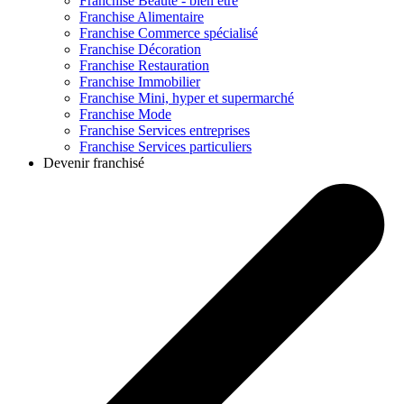
Franchise
Beauté - bien être
Franchise
Alimentaire
Franchise
Commerce spécialisé
Franchise
Décoration
Franchise
Restauration
Franchise
Immobilier
Franchise
Mini, hyper et supermarché
Franchise
Mode
Franchise
Services entreprises
Franchise
Services particuliers
Devenir franchisé