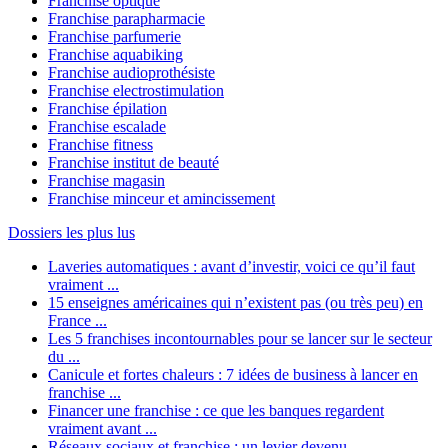
Franchise optique
Franchise parapharmacie
Franchise parfumerie
Franchise aquabiking
Franchise audioprothésiste
Franchise electrostimulation
Franchise épilation
Franchise escalade
Franchise fitness
Franchise institut de beauté
Franchise magasin
Franchise minceur et amincissement
Dossiers les plus lus
Laveries automatiques : avant d’investir, voici ce qu’il faut
vraiment ...
15 enseignes américaines qui n’existent pas (ou très peu) en
France ...
Les 5 franchises incontournables pour se lancer sur le secteur
du ...
Canicule et fortes chaleurs : 7 idées de business à lancer en
franchise ...
Financer une franchise : ce que les banques regardent
vraiment avant ...
Réseaux sociaux et franchise : un levier devenu