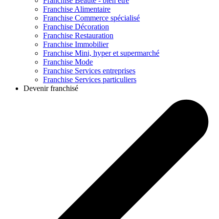
Franchise
Beauté - bien être
Franchise
Alimentaire
Franchise
Commerce spécialisé
Franchise
Décoration
Franchise
Restauration
Franchise
Immobilier
Franchise
Mini, hyper et supermarché
Franchise
Mode
Franchise
Services entreprises
Franchise
Services particuliers
Devenir franchisé