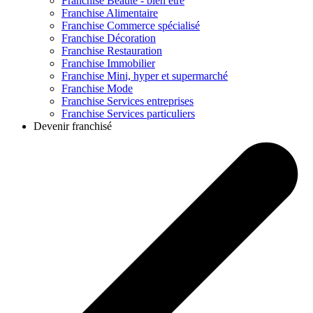
Franchise
Beauté - bien être
Franchise
Alimentaire
Franchise
Commerce spécialisé
Franchise
Décoration
Franchise
Restauration
Franchise
Immobilier
Franchise
Mini, hyper et supermarché
Franchise
Mode
Franchise
Services entreprises
Franchise
Services particuliers
Devenir franchisé