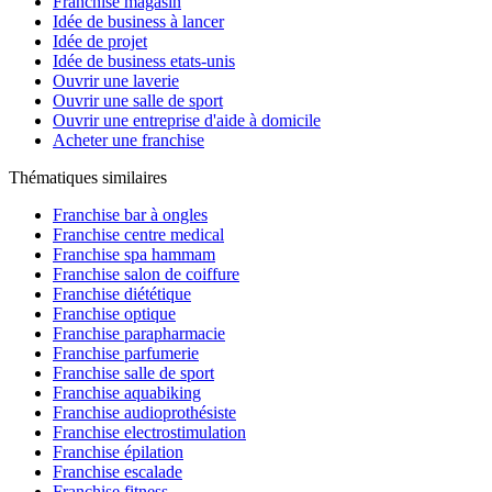
Franchise magasin
Idée de business à lancer
Idée de projet
Idée de business etats-unis
Ouvrir une laverie
Ouvrir une salle de sport
Ouvrir une entreprise d'aide à domicile
Acheter une franchise
Thématiques similaires
Franchise bar à ongles
Franchise centre medical
Franchise spa hammam
Franchise salon de coiffure
Franchise diététique
Franchise optique
Franchise parapharmacie
Franchise parfumerie
Franchise salle de sport
Franchise aquabiking
Franchise audioprothésiste
Franchise electrostimulation
Franchise épilation
Franchise escalade
Franchise fitness