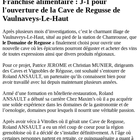
Franchise alimentaire : J-1 pour
l'ouverture de la Cave de Regusse de
Vaulnaveys-Le-Haut
Après plusieurs mois d’investigations, c’est le charmant illage de
Vaulnaveys-Le-Haut, situé au pied de la station de Chamrousse, que
le Domaine de Regusse
a finalement choisi pour ouvrir une
nouvelle cave où les épicuriens pourront déguster et acheter des vins
de toutes expressions ainsi que divers produits régionaux.
Pour ce projet, Patrice JEROME et Christian MUNIER, dirigeants
des Caves et Vignobles de Régusse, ont souhaité s’entourer de
Roland ANSAULT, un partenaire qu’ils connaissent bien pour
avoir travaillé avec lui depuis maintenant plusieurs années.
Armé d’une formation en hôtellerie-restauration, Roland
ANSAULT a débuté sa carrière Chez Maxim’s où il a pu acquérir
une solide expérience dans les domaines de la gastronomie et de
l’oenologie, domaines pour lesquels il nourrit une véritable passion.
Après avoir vécu à Vitrolles où il gérait une Cave de Regusse,
Roland ANSAULT a eu un réel coup de coeur pour la région
grenobloise où il a décidé de s’installer définitivement. A l’âge où
certaines personnes partent en retraite, ce quinquagénaire a quant à