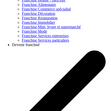
Franchise
Beauté - bien être
Franchise
Alimentaire
Franchise
Commerce spécialisé
Franchise
Décoration
Franchise
Restauration
Franchise
Immobilier
Franchise
Mini, hyper et supermarché
Franchise
Mode
Franchise
Services entreprises
Franchise
Services particuliers
Devenir franchisé