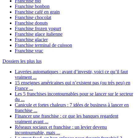
Franchise bio
Franchise bonbon
Franchise café en grain
Franchise chocolat
Franchise donuts
Franchise frozen yogurt
Franchise glace italienne
Franchise glacier
Franchise terminal de cuisson
Franchise vrac
Dossiers les plus lus
Laveries automatiques : avant d’investir, voici ce qu’il faut
vraiment ...
15 enseignes américaines qui n’existent pas (ou très peu) en
France ...
Les 5 franchises incontournables pour se lancer sur le secteur
du ...
Canicule et fortes chaleurs : 7 idées de business à lancer en
franchise ...
Financer une franchise : ce que les banques regardent
vraiment avant ...
Réseaux sociaux et franchise : un levier devenu
incontournable, mais ...