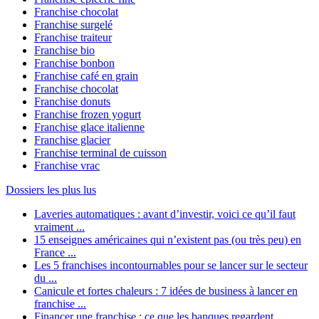
Franchise chocolat
Franchise surgelé
Franchise traiteur
Franchise bio
Franchise bonbon
Franchise café en grain
Franchise chocolat
Franchise donuts
Franchise frozen yogurt
Franchise glace italienne
Franchise glacier
Franchise terminal de cuisson
Franchise vrac
Dossiers les plus lus
Laveries automatiques : avant d’investir, voici ce qu’il faut
vraiment ...
15 enseignes américaines qui n’existent pas (ou très peu) en
France ...
Les 5 franchises incontournables pour se lancer sur le secteur
du ...
Canicule et fortes chaleurs : 7 idées de business à lancer en
franchise ...
Financer une franchise : ce que les banques regardent