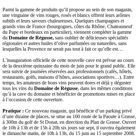
Parmi la gamme de produits qu’il propose au sein de son magasin,
une vingtaine de vins rouges, rosés et blancs offrent leurs arômes
subtils et leurs saveurs chaleureuses. Quelques champagnes et
grands vins de France (bourgognes, côtes du Rhône, Chateauneuf
du Pape et bordeaux en particulier), viennent compléter la gamme
du
Domaine de Régusse,
sans oublier de délicieuses spécialités
régionales et autres huiles d’olive parfumées ou naturelles, sans
lesquelles la Provence ne serait pas tout à fait ce qu’elle est…
L’inauguration officielle de cette nouvelle cave est prévue au cours
de la deuxième quinzaine du mois de juin pour le grand public. Elle
sera suivie de journées réservées aux professionnels (cafés, hôtels,
restaurants, golfs, maisons d’hôtes, associations sportives…). Entre
temps, les amateurs de bons vins peuvent dores et déjà y déguster
tous les vins du
Domaine de Régusse
, dans les mêmes conditions
qu’à la cave du domaine et bénéficier de promotions mises en place
à l’occasion de cette ouverture.
Pratique :
Ce nouveau magasin, qui bénéficie d’un parking privé
d’une dizaine de places, se situe au 100 route de la Paoute à Grasse,
à 300m du golf de St Donat, en direction du Plan de Grasse. Ouvert
de 10h à 13h et de 15h à 20h six jours sur sept, il ouvrira également
le dimanche matin, de 10h à 13h, du 15 juin au 15 septembre 2008.