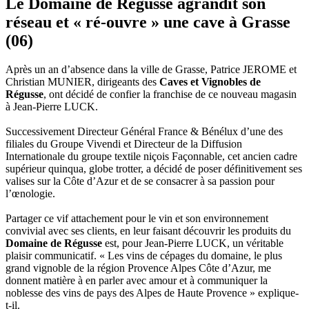
Le Domaine de Régusse agrandit son
réseau et « ré-ouvre » une cave à Grasse
(06)
Après un an d’absence dans la ville de Grasse, Patrice JEROME et
Christian MUNIER, dirigeants des
Caves et Vignobles de
Régusse
, ont décidé de confier la franchise de ce nouveau magasin
à Jean-Pierre LUCK.
Successivement Directeur Général France & Bénélux d’une des
filiales du Groupe Vivendi et Directeur de la Diffusion
Internationale du groupe textile niçois Façonnable, cet ancien cadre
supérieur quinqua, globe trotter, a décidé de poser définitivement ses
valises sur la Côte d’Azur et de se consacrer à sa passion pour
l’œnologie.
Partager ce vif attachement pour le vin et son environnement
convivial avec ses clients, en leur faisant découvrir les produits du
Domaine de Régusse
est, pour Jean-Pierre LUCK, un véritable
plaisir communicatif. « Les vins de cépages du domaine, le plus
grand vignoble de la région Provence Alpes Côte d’Azur, me
donnent matière à en parler avec amour et à communiquer la
noblesse des vins de pays des Alpes de Haute Provence » explique-
t-il.