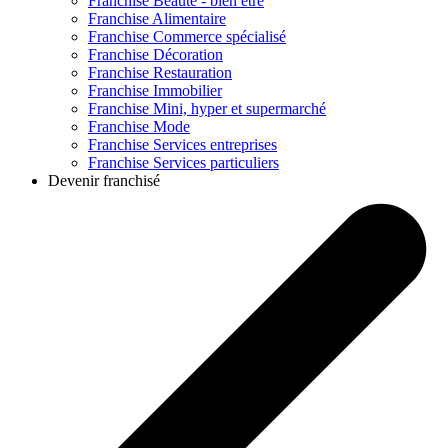
Franchise
Beauté - bien être
Franchise
Alimentaire
Franchise
Commerce spécialisé
Franchise
Décoration
Franchise
Restauration
Franchise
Immobilier
Franchise
Mini, hyper et supermarché
Franchise
Mode
Franchise
Services entreprises
Franchise
Services particuliers
Devenir franchisé