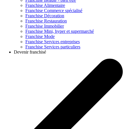
Franchise
Beauté - bien être
Franchise
Alimentaire
Franchise
Commerce spécialisé
Franchise
Décoration
Franchise
Restauration
Franchise
Immobilier
Franchise
Mini, hyper et supermarché
Franchise
Mode
Franchise
Services entreprises
Franchise
Services particuliers
Devenir franchisé