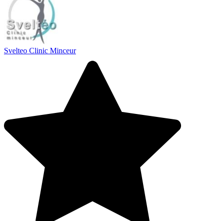
Svelteo Clinic Minceur