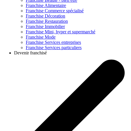
Franchise
Beauté - bien être
Franchise
Alimentaire
Franchise
Commerce spécialisé
Franchise
Décoration
Franchise
Restauration
Franchise
Immobilier
Franchise
Mini, hyper et supermarché
Franchise
Mode
Franchise
Services entreprises
Franchise
Services particuliers
Devenir franchisé