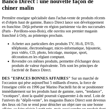
Banco Direct : une nouvelle façon de
chiner malin
Première enseigne spécialisée dans l'achat-vente de produits récents
et d'objets haut de gamme, Banco Direct lance son développement
en franchise. Déjà présente en région parisienne via des succursales
(Paris - Pavillons-sous-Bois), elle ouvrira son premier magasin
franchisé à Orly, au printemps prochain.
Acheter aux particuliers des produits TV, Hi-fi, DVD,
téléphonie, électroménager, micro-informatique, bijouterie,
jeux vidéo, CD, photo, bricolage, musique, sport,
décoration.en les réglant comptant.
Revendre ces mêmes produits, permettre d'échanger deux
produits de valeur équivalente. Tels sont les principes de
l'activité de Banco Direct.
DES "ESPACES BONNES AFFAIRES"
Sur un marché de
l'occasion qui pèse aujourd'hui 5 milliards d'euros, la force de
l'enseigne créée en 1996 par Marino Piacitelli fut de se positionner
immédiatement sur les produits haut de gamme, rares, "tendance",
"exotiques", dont la qualité pourrait s'apparenter à du neuf. Loin de
l'univers du "dépôt-vente", les magasins Banco Direct sont devenus
des lieux où l'on se rend pour dénicher un objet rare ou une bonne
affaire, se faire plaisir à petit prix, mais aussi vendre un produit dont