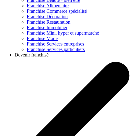
Franchise
Beauté - bien être
Franchise
Alimentaire
Franchise
Commerce spécialisé
Franchise
Décoration
Franchise
Restauration
Franchise
Immobilier
Franchise
Mini, hyper et supermarché
Franchise
Mode
Franchise
Services entreprises
Franchise
Services particuliers
Devenir franchisé