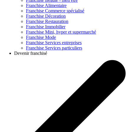
Franchise
Beauté - bien être
Franchise
Alimentaire
Franchise
Commerce spécialisé
Franchise
Décoration
Franchise
Restauration
Franchise
Immobilier
Franchise
Mini, hyper et supermarché
Franchise
Mode
Franchise
Services entreprises
Franchise
Services particuliers
Devenir franchisé