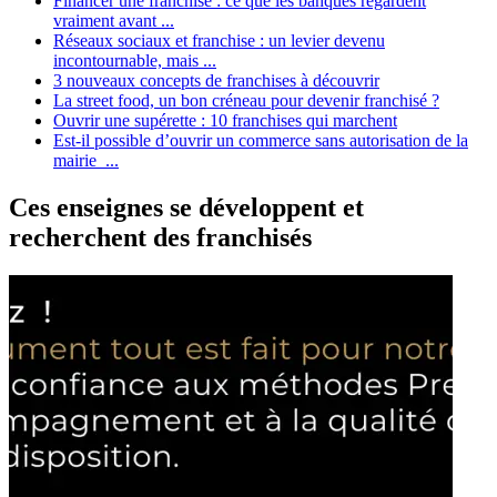
Financer une franchise : ce que les banques regardent
vraiment avant ...
Réseaux sociaux et franchise : un levier devenu
incontournable, mais ...
3 nouveaux concepts de franchises à découvrir
La street food, un bon créneau pour devenir franchisé ?
Ouvrir une supérette : 10 franchises qui marchent
Est-il possible d’ouvrir un commerce sans autorisation de la
mairie ...
Ces enseignes se développent et
recherchent des franchisés