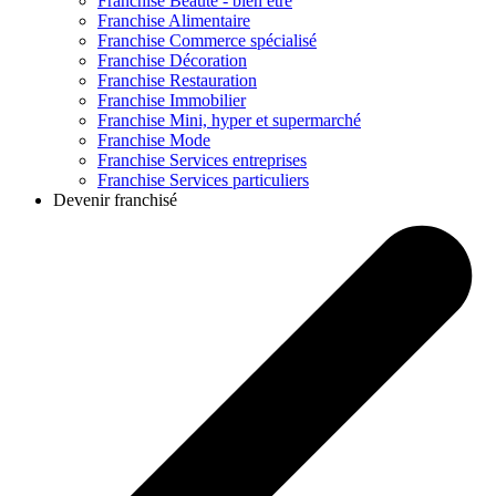
Franchise
Beauté - bien être
Franchise
Alimentaire
Franchise
Commerce spécialisé
Franchise
Décoration
Franchise
Restauration
Franchise
Immobilier
Franchise
Mini, hyper et supermarché
Franchise
Mode
Franchise
Services entreprises
Franchise
Services particuliers
Devenir franchisé