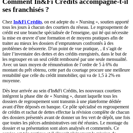
Comment In&Fi Crédits accompagne-t-il
ses franchisés ?
Chez
In&Fi Crédits
, on est adepte du « Nursing », soutien apporté
tous les jours à chacun des courtiers du réseau. Le regroupement de
crédit est une branche spécialisée de l'enseigne, qui ité qui nécessite
la mise en œuvre d’une formation et de moyens pratiques afin de
traiter au mieux les dossiers d’emprunteurs confrontés à des
problèmes de trésorerie. D'un point de vue pratique, , il s’agit de
faire l’inventaire des dettes et des crédits enregistrés, dans le but de
les regrouper en un seul crédit remboursé par une seule mensualité.
Avec un taux moyen de rémunération de l’ordre de 5 à 6% du
montant du prêt obtenu, cette part du courtage procure une meilleure
rentabilité que celle du crédit immobilier, qui va de 1,5 à 2% en
moyenne.
Dès leur arrivée au sein d'In&Fi Crédits, les nouveaux courtiers
intègrent la phase dite de « Nursing », durant laquelle tous les
dossiers de regroupement sont transmis à une plateforme dédiée
avant d'être déposés en banque. Ce pôle spécialisé en regroupement
de crédits et rachat de dettes effectue la révision complète de chacun
des dossiers présentés avant de donner un feu vert de dépôt, une fois
que toutes les pièces administratives ont été réunies. Le montage du
dossier et sa présentation sont alors analysés et commentés. Ce