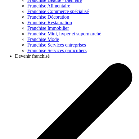
Franchise
Beauté - bien être
Franchise
Alimentaire
Franchise
Commerce spécialisé
Franchise
Décoration
Franchise
Restauration
Franchise
Immobilier
Franchise
Mini, hyper et supermarché
Franchise
Mode
Franchise
Services entreprises
Franchise
Services particuliers
Devenir franchisé