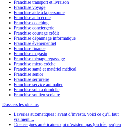
Franchise transport et livraison
Franchise voyage
Franchise aide à la personne
Franchise auto école
Franchise coaching
Franchise conciergerie
Franchise courtage crédit
Franchise dépannage informatique
Franchise événementiel
Franchise finance
Franchise magasin
Franchise ménage repassage
Franchise micro crèche
Franchise santé et matériel médical
Franchise senior
Franchise serrurerie
Franchise service animalier
Franchise soin à domicile
Franchise soutien scolaire
Dossiers les plus lus
Laveries automatiques : avant d’investir, voici ce qu’il faut
vraiment ...
15 enseignes américaines qui n’existent pas (ou très peu) en