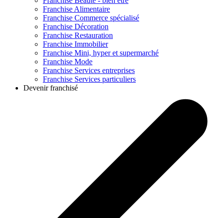
Franchise
Beauté - bien être
Franchise
Alimentaire
Franchise
Commerce spécialisé
Franchise
Décoration
Franchise
Restauration
Franchise
Immobilier
Franchise
Mini, hyper et supermarché
Franchise
Mode
Franchise
Services entreprises
Franchise
Services particuliers
Devenir franchisé