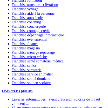
Franchise formation
Franchise transport et livraison
Franchise voyage
Franchise aide à la personne
Franchise auto école
Franchise coaching
Franchise conciergerie
Franchise courtage crédit
Franchise dépannage informatique
Franchise événementiel
Franchise finance
Franchise magasin
Franchise ménage repassage
Franchise micro crèche
Franchise santé et matériel médical
Franchise senior
Franchise serrurerie
Franchise service animalier
Franchise soin à domicile
Franchise soutien scolaire
Dossiers les plus lus
Laveries automatiques : avant d’investir, voici ce qu’il faut
vraiment ...
15 enseignes américaines qui n’existent pas (ou très peu) en