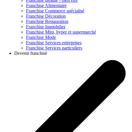
Franchise
Beauté - bien être
Franchise
Alimentaire
Franchise
Commerce spécialisé
Franchise
Décoration
Franchise
Restauration
Franchise
Immobilier
Franchise
Mini, hyper et supermarché
Franchise
Mode
Franchise
Services entreprises
Franchise
Services particuliers
Devenir franchisé