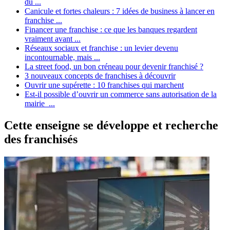
du ...
Canicule et fortes chaleurs : 7 idées de business à lancer en
franchise ...
Financer une franchise : ce que les banques regardent
vraiment avant ...
Réseaux sociaux et franchise : un levier devenu
incontournable, mais ...
La street food, un bon créneau pour devenir franchisé ?
3 nouveaux concepts de franchises à découvrir
Ouvrir une supérette : 10 franchises qui marchent
Est-il possible d’ouvrir un commerce sans autorisation de la
mairie ...
Cette enseigne se développe et recherche
des franchisés