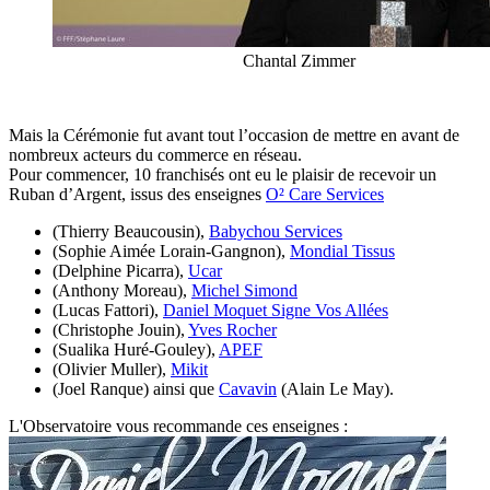
Chantal Zimmer
Mais la Cérémonie fut avant tout l’occasion de mettre en avant de
nombreux acteurs du commerce en réseau.
Pour commencer, 10 franchisés ont eu le plaisir de recevoir un
Ruban d’Argent, issus des enseignes
O² Care Services
(Thierry Beaucousin),
Babychou Services
(Sophie Aimée Lorain-Gangnon),
Mondial Tissus
(Delphine Picarra),
Ucar
(Anthony Moreau),
Michel Simond
(Lucas Fattori),
Daniel Moquet Signe Vos Allées
(Christophe Jouin),
Yves Rocher
(Sualika Huré-Gouley),
APEF
(Olivier Muller),
Mikit
(Joel Ranque) ainsi que
Cavavin
(Alain Le May).
L'Observatoire vous recommande ces enseignes :