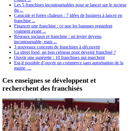
Les 5 franchises incontournables pour se lancer sur le secteur
du ...
Canicule et fortes chaleurs : 7 idées de business à lancer en
franchise ...
Financer une franchise : ce que les banques regardent
vraiment avant ...
Réseaux sociaux et franchise : un levier devenu
incontournable, mais ...
3 nouveaux concepts de franchises à découvrir
La street food, un bon créneau pour devenir franchisé ?
Ouvrir une supérette : 10 franchises qui marchent
Est-il possible d’ouvrir un commerce sans autorisation de la
mairie ...
Ces enseignes se développent et
recherchent des franchisés