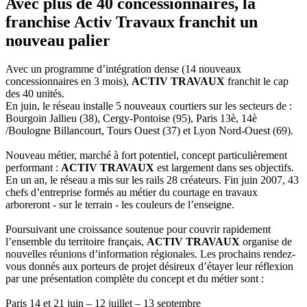
Avec plus de 40 concessionnaires, la
franchise Activ Travaux franchit un
nouveau palier
Avec un programme d’intégration dense (14 nouveaux
concessionnaires en 3 mois),
ACTIV TRAVAUX
franchit le cap
des 40 unités.
En juin, le réseau installe 5 nouveaux courtiers sur les secteurs de :
Bourgoin Jallieu (38), Cergy-Pontoise (95), Paris 13è, 14è
/Boulogne Billancourt, Tours Ouest (37) et Lyon Nord-Ouest (69).
Nouveau métier, marché à fort potentiel, concept particulièrement
performant :
ACTIV TRAVAUX
est largement dans ses objectifs.
En un an, le réseau a mis sur les rails 28 créateurs. Fin juin 2007, 43
chefs d’entreprise formés au métier du courtage en travaux
arboreront - sur le terrain - les couleurs de l’enseigne.
Poursuivant une croissance soutenue pour couvrir rapidement
l’ensemble du territoire français,
ACTIV TRAVAUX
organise de
nouvelles réunions d’information régionales. Les prochains rendez-
vous donnés aux porteurs de projet désireux d’étayer leur réflexion
par une présentation complète du concept et du métier sont :
Paris 14 et 21 juin – 12 juillet – 13 septembre