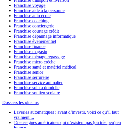
Franchise transport et livraison
Franchise voyage
Franchise aide à la personne
Franchise auto école
Franchise coaching
Franchise conciergerie
Franchise courtage crédit
Franchise dépannage informatique
Franchise événementiel
Franchise finance
Franchise magasin
Franchise ménage repassage
Franchise micro crèche
Franchise santé et matériel médical
Franchise senior
Franchise serrurerie
Franchise service animalier
Franchise soin à domicile
Franchise soutien scolaire
Dossiers les plus lus
Laveries automatiques : avant d’investir, voici ce qu’il faut
vraiment ...
15 enseignes américaines qui n’existent pas (ou très peu) en
France ...