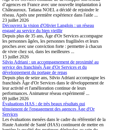
d’agences en France avec une nouvelle implantation à
Châteauroux. Tatiana NOEL a décidé de rejoindre le
réseau. Après une première expérience dans l'aide ...
23 juillet 2026
Découvrez la vision d'Olivier Langlois : un réseau
engagé au service du bien vieillir
Depuis plus de 35 ans, Âge d'Or Services accompagne
les personnes âgées, les personnes fragilisées et leurs
proches avec une conviction forte : permettre à chacun
de vivre chez soi, dans les meilleures ...
15 juillet 2026
Silvio Adriani : un accompagnement de proximité au
service des franchisés Âge d'Or Services et du
développement du portage de repas
Depuis plus de seize ans, Silvio Adriani accompagne les
franchisés Âge d'Or Services dans le développement de
leur activité et l'amélioration continue de leurs
performances. Animateur réseau expérimenté ...
09 juillet 2026
Évaluations HAS : de très beaux résultats qui
témoignent de l'engagement des agences Âge d'Or
Services
Les évaluations menées dans le cadre du référentiel de la
Haute Autorité de Santé (HAS) continuent de mettre en
lumière la qualité des pratiques déployées au sein du