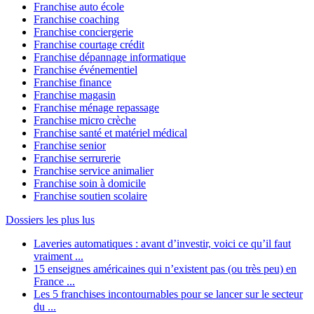
Franchise auto école
Franchise coaching
Franchise conciergerie
Franchise courtage crédit
Franchise dépannage informatique
Franchise événementiel
Franchise finance
Franchise magasin
Franchise ménage repassage
Franchise micro crèche
Franchise santé et matériel médical
Franchise senior
Franchise serrurerie
Franchise service animalier
Franchise soin à domicile
Franchise soutien scolaire
Dossiers les plus lus
Laveries automatiques : avant d’investir, voici ce qu’il faut
vraiment ...
15 enseignes américaines qui n’existent pas (ou très peu) en
France ...
Les 5 franchises incontournables pour se lancer sur le secteur
du ...