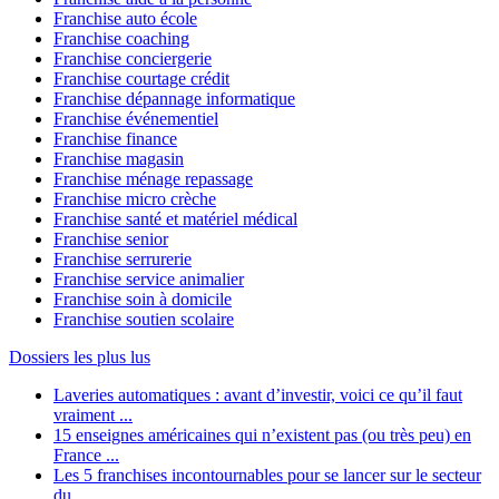
Franchise auto école
Franchise coaching
Franchise conciergerie
Franchise courtage crédit
Franchise dépannage informatique
Franchise événementiel
Franchise finance
Franchise magasin
Franchise ménage repassage
Franchise micro crèche
Franchise santé et matériel médical
Franchise senior
Franchise serrurerie
Franchise service animalier
Franchise soin à domicile
Franchise soutien scolaire
Dossiers les plus lus
Laveries automatiques : avant d’investir, voici ce qu’il faut
vraiment ...
15 enseignes américaines qui n’existent pas (ou très peu) en
France ...
Les 5 franchises incontournables pour se lancer sur le secteur
du ...