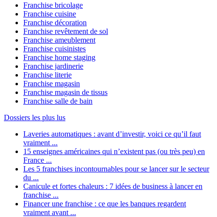
Franchise bricolage
Franchise cuisine
Franchise décoration
Franchise revêtement de sol
Franchise ameublement
Franchise cuisinistes
Franchise home staging
Franchise jardinerie
Franchise literie
Franchise magasin
Franchise magasin de tissus
Franchise salle de bain
Dossiers les plus lus
Laveries automatiques : avant d’investir, voici ce qu’il faut
vraiment ...
15 enseignes américaines qui n’existent pas (ou très peu) en
France ...
Les 5 franchises incontournables pour se lancer sur le secteur
du ...
Canicule et fortes chaleurs : 7 idées de business à lancer en
franchise ...
Financer une franchise : ce que les banques regardent
vraiment avant ...