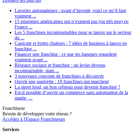
Dossiers les plus lus
Laveries automatiques : avant d’investir, voici ce qu’il faut
vraiment ...
15 enseignes américaines qui n’existent pas (ou très peu) en
France ...
Les 5 franchises incontournables pour se lancer sur le secteur
du ...
Canicule et fortes chaleurs : 7 idées de business à lancer en
franchise ...
Financer une franchise : ce que les banques regardent
vraiment avant ...
Réseaux sociaux et franchise : un levier devenu
incontournable, mais ...
3 nouveaux concepts de franchises à découvrir
Ouvrir une supérette : 10 franchises qui marchent
La street food, un bon créneau pour devenir franchisé ?
Est-il possible d’ouvrir un commerce sans autorisation de la
mairie ...
Franchiseur
Besoin de développer votre réseau ?
Accédez à l'Espace Franchiseurs
Services