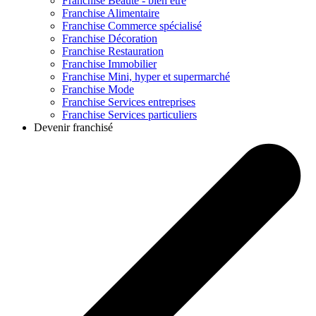
Franchise
Beauté - bien être
Franchise
Alimentaire
Franchise
Commerce spécialisé
Franchise
Décoration
Franchise
Restauration
Franchise
Immobilier
Franchise
Mini, hyper et supermarché
Franchise
Mode
Franchise
Services entreprises
Franchise
Services particuliers
Devenir franchisé