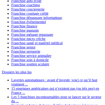
Franchise auto école
Franchise coaching
Franchise conciergerie
Franchise courtage crédit
Franchise dépannage informatique
Franchise événementiel
Franchise finance
Franchise magasin
Franchise ménage repassage
Franchise micro crèche
Franchise santé et matériel médical
Franchise senior
Franchise serrurerie
Franchise service animalier
Franchise soin à domicile
Franchise soutien scolaire
Dossiers les plus lus
Laveries automatiques : avant d’investir, voici ce qu’il faut
vraiment ...
15 enseignes américaines qui n’existent pas (ou très peu) en
France ...
Les 5 franchises incontournables pour se lancer sur le secteur
du ...