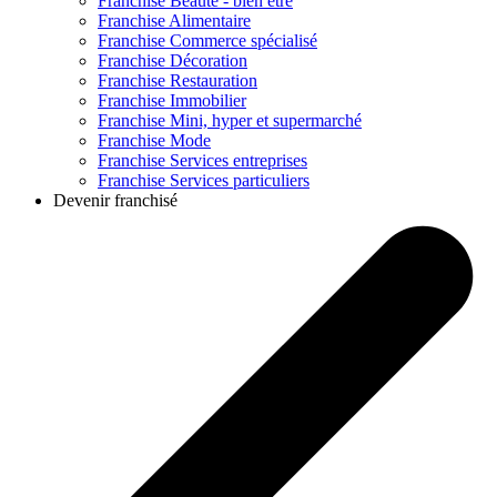
Franchise
Beauté - bien être
Franchise
Alimentaire
Franchise
Commerce spécialisé
Franchise
Décoration
Franchise
Restauration
Franchise
Immobilier
Franchise
Mini, hyper et supermarché
Franchise
Mode
Franchise
Services entreprises
Franchise
Services particuliers
Devenir franchisé