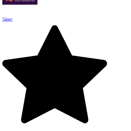
5àsec