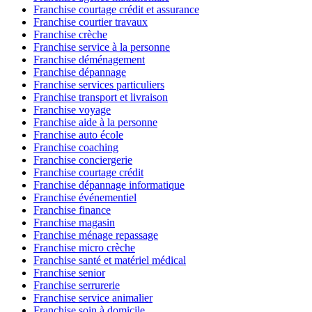
Franchise courtage crédit et assurance
Franchise courtier travaux
Franchise crèche
Franchise service à la personne
Franchise déménagement
Franchise dépannage
Franchise services particuliers
Franchise transport et livraison
Franchise voyage
Franchise aide à la personne
Franchise auto école
Franchise coaching
Franchise conciergerie
Franchise courtage crédit
Franchise dépannage informatique
Franchise événementiel
Franchise finance
Franchise magasin
Franchise ménage repassage
Franchise micro crèche
Franchise santé et matériel médical
Franchise senior
Franchise serrurerie
Franchise service animalier
Franchise soin à domicile