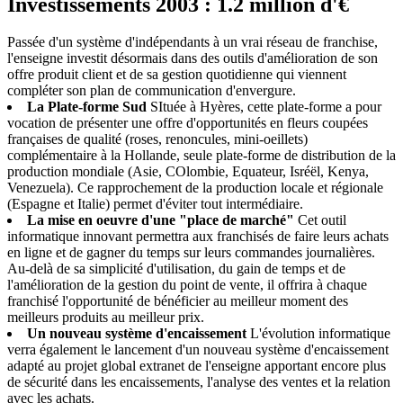
Investissements 2003 : 1.2 million d'€
Passée d'un système d'indépendants à un vrai réseau de franchise,
l'enseigne investit désormais dans des outils d'amélioration de son
offre produit client et de sa gestion quotidienne qui viennent
compléter son plan de communication d'envergure.
La Plate-forme Sud
SItuée à Hyères, cette plate-forme a pour
vocation de présenter une offre d'opportunités en fleurs coupées
françaises de qualité (roses, renoncules, mini-oeillets)
complémentaire à la Hollande, seule plate-forme de distribution de la
production mondiale (Asie, COlombie, Equateur, Isréël, Kenya,
Venezuela). Ce rapprochement de la production locale et régionale
(Espagne et Italie) permet d'éviter tout intermédiaire.
La mise en oeuvre d'une "place de marché"
Cet outil
informatique innovant permettra aux franchisés de faire leurs achats
en ligne et de gagner du temps sur leurs commandes journalières.
Au-delà de sa simplicité d'utilisation, du gain de temps et de
l'amélioration de la gestion du point de vente, il offrira à chaque
franchisé l'opportunité de bénéficier au meilleur moment des
meilleurs produits au meilleur prix.
Un nouveau système d'encaissement
L'évolution informatique
verra également le lancement d'un nouveau système d'encaissement
adapté au projet global extranet de l'enseigne apportant encore plus
de sécurité dans les encaissements, l'analyse des ventes et la relation
avec les achats.