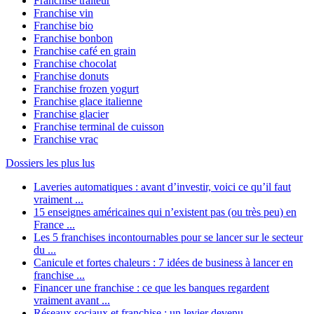
Franchise traiteur
Franchise vin
Franchise bio
Franchise bonbon
Franchise café en grain
Franchise chocolat
Franchise donuts
Franchise frozen yogurt
Franchise glace italienne
Franchise glacier
Franchise terminal de cuisson
Franchise vrac
Dossiers les plus lus
Laveries automatiques : avant d’investir, voici ce qu’il faut
vraiment ...
15 enseignes américaines qui n’existent pas (ou très peu) en
France ...
Les 5 franchises incontournables pour se lancer sur le secteur
du ...
Canicule et fortes chaleurs : 7 idées de business à lancer en
franchise ...
Financer une franchise : ce que les banques regardent
vraiment avant ...
Réseaux sociaux et franchise : un levier devenu