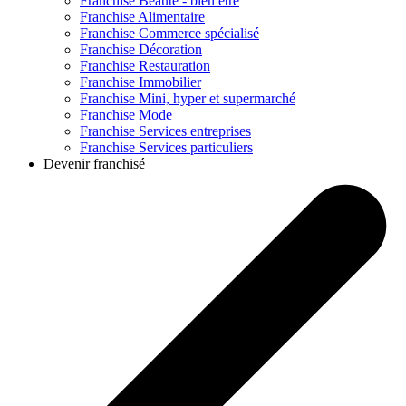
Franchise
Beauté - bien être
Franchise
Alimentaire
Franchise
Commerce spécialisé
Franchise
Décoration
Franchise
Restauration
Franchise
Immobilier
Franchise
Mini, hyper et supermarché
Franchise
Mode
Franchise
Services entreprises
Franchise
Services particuliers
Devenir franchisé