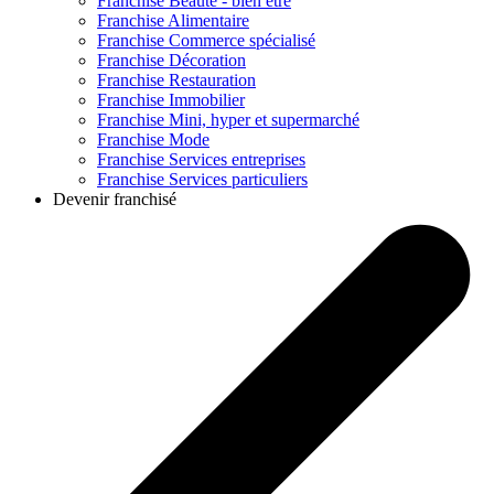
Franchise
Beauté - bien être
Franchise
Alimentaire
Franchise
Commerce spécialisé
Franchise
Décoration
Franchise
Restauration
Franchise
Immobilier
Franchise
Mini, hyper et supermarché
Franchise
Mode
Franchise
Services entreprises
Franchise
Services particuliers
Devenir franchisé