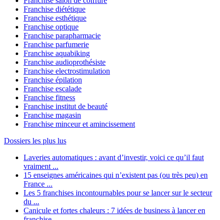
Franchise salon de coiffure
Franchise diététique
Franchise esthétique
Franchise optique
Franchise parapharmacie
Franchise parfumerie
Franchise aquabiking
Franchise audioprothésiste
Franchise electrostimulation
Franchise épilation
Franchise escalade
Franchise fitness
Franchise institut de beauté
Franchise magasin
Franchise minceur et amincissement
Dossiers les plus lus
Laveries automatiques : avant d’investir, voici ce qu’il faut
vraiment ...
15 enseignes américaines qui n’existent pas (ou très peu) en
France ...
Les 5 franchises incontournables pour se lancer sur le secteur
du ...
Canicule et fortes chaleurs : 7 idées de business à lancer en
franchise ...