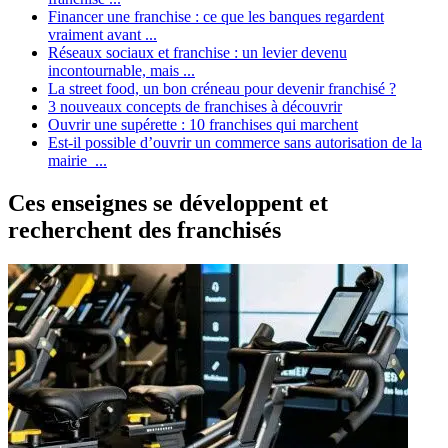
Financer une franchise : ce que les banques regardent
vraiment avant ...
Réseaux sociaux et franchise : un levier devenu
incontournable, mais ...
La street food, un bon créneau pour devenir franchisé ?
3 nouveaux concepts de franchises à découvrir
Ouvrir une supérette : 10 franchises qui marchent
Est-il possible d’ouvrir un commerce sans autorisation de la
mairie ...
Ces enseignes se développent et
recherchent des franchisés